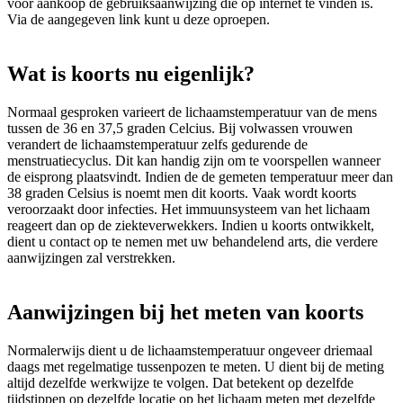
voor aankoop de gebruiksaanwijzing die op internet te vinden is.
Via de aangegeven link kunt u deze oproepen.
Wat is koorts nu eigenlijk?
Normaal gesproken varieert de lichaamstemperatuur van de mens
tussen de 36 en 37,5 graden Celcius. Bij volwassen vrouwen
verandert de lichaamstemperatuur zelfs gedurende de
menstruatiecyclus. Dit kan handig zijn om te voorspellen wanneer
de eisprong plaatsvindt. Indien de de gemeten temperatuur meer dan
38 graden Celsius is noemt men dit koorts. Vaak wordt koorts
veroorzaakt door infecties. Het immuunsysteem van het lichaam
reageert dan op de ziekteverwekkers. Indien u koorts ontwikkelt,
dient u contact op te nemen met uw behandelend arts, die verdere
aanwijzingen zal verstrekken.
Aanwijzingen bij het meten van koorts
Normalerwijs dient u de lichaamstemperatuur ongeveer driemaal
daags met regelmatige tussenpozen te meten. U dient bij de meting
altijd dezelfde werkwijze te volgen. Dat betekent op dezelfde
tijdstippen op dezelfde locatie op het lichaam meten met dezelfde