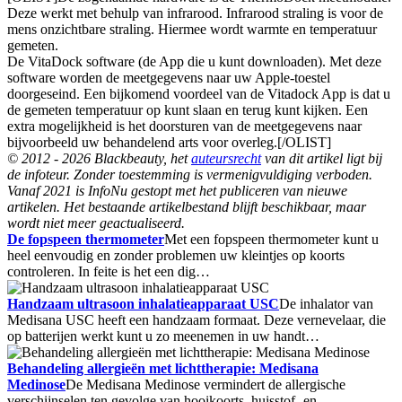
Deze werkt met behulp van infrarood. Infrarood straling is voor de
mens onzichtbare straling. Hiermee wordt warmte en temperatuur
gemeten.
De VitaDock software (de App die u kunt downloaden). Met deze
software worden de meetgegevens naar uw Apple-toestel
doorgeseind. Een bijkomend voordeel van de Vitadock App is dat u
de gemeten temperatuur op kunt slaan en terug kunt kijken. Een
extra mogelijkheid is het doorsturen van de meetgegevens naar
bijvoorbeeld uw behandelend arts voor overleg.[/OLIST]
© 2012 - 2026 Blackbeauty, het
auteursrecht
van dit artikel ligt bij
de infoteur. Zonder toestemming is vermenigvuldiging verboden.
Vanaf 2021 is InfoNu gestopt met het publiceren van nieuwe
artikelen. Het bestaande artikelbestand blijft beschikbaar, maar
wordt niet meer geactualiseerd.
De fopspeen thermometer
Met een fopspeen thermometer kunt u
heel eenvoudig en zonder problemen uw kleintjes op koorts
controleren. In feite is het een dig…
Handzaam ultrasoon inhalatieapparaat USC
De inhalator van
Medisana USC heeft een handzaam formaat. Deze vernevelaar, die
op batterijen werkt kunt u zo meenemen in uw handt…
Behandeling allergieën met lichttherapie: Medisana
Medinose
De Medisana Medinose vermindert de allergische
verschijnselen ten gevolge van hooikoorts, huisstof- en