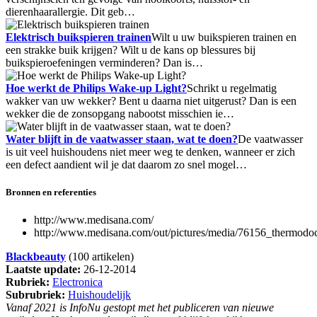
dierenhaarallergie. Dit geb…
Elektrisch buikspieren trainen
Wilt u uw buikspieren trainen en
een strakke buik krijgen? Wilt u de kans op blessures bij
buikspieroefeningen verminderen? Dan is…
Hoe werkt de Philips Wake-up Light?
Schrikt u regelmatig
wakker van uw wekker? Bent u daarna niet uitgerust? Dan is een
wekker die de zonsopgang nabootst misschien ie…
Water blijft in de vaatwasser staan, wat te doen?
De vaatwasser
is uit veel huishoudens niet meer weg te denken, wanneer er zich
een defect aandient wil je dat daarom zo snel mogel…
Bronnen en referenties
http://www.medisana.com/
http://www.medisana.com/out/pictures/media/76156_thermodo
Blackbeauty
(100 artikelen)
Laatste update:
26-12-2014
Rubriek:
Electronica
Subrubriek:
Huishoudelijk
Vanaf 2021 is InfoNu gestopt met het publiceren van nieuwe