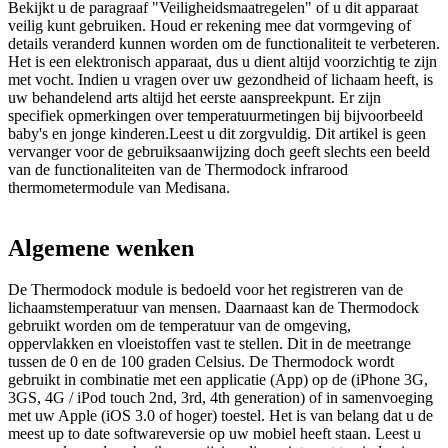
Bekijkt u de paragraaf "Veiligheidsmaatregelen" of u dit apparaat
veilig kunt gebruiken. Houd er rekening mee dat vormgeving of
details veranderd kunnen worden om de functionaliteit te verbeteren.
Het is een elektronisch apparaat, dus u dient altijd voorzichtig te zijn
met vocht. Indien u vragen over uw gezondheid of lichaam heeft, is
uw behandelend arts altijd het eerste aanspreekpunt. Er zijn
specifiek opmerkingen over temperatuurmetingen bij bijvoorbeeld
baby's en jonge kinderen.Leest u dit zorgvuldig. Dit artikel is geen
vervanger voor de gebruiksaanwijzing doch geeft slechts een beeld
van de functionaliteiten van de Thermodock infrarood
thermometermodule van Medisana.
Algemene wenken
De Thermodock module is bedoeld voor het registreren van de
lichaamstemperatuur van mensen. Daarnaast kan de Thermodock
gebruikt worden om de temperatuur van de omgeving,
oppervlakken en vloeistoffen vast te stellen. Dit in de meetrange
tussen de 0 en de 100 graden Celsius. De Thermodock wordt
gebruikt in combinatie met een applicatie (App) op de (iPhone 3G,
3GS, 4G / iPod touch 2nd, 3rd, 4th generation) of in samenvoeging
met uw Apple (iOS 3.0 of hoger) toestel. Het is van belang dat u de
meest up to date softwareversie op uw mobiel heeft staan. Leest u