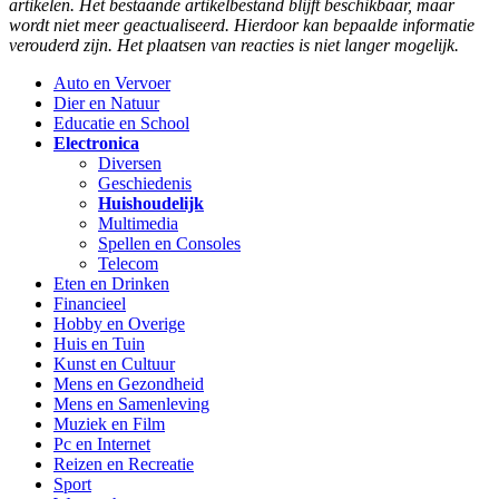
artikelen. Het bestaande artikelbestand blijft beschikbaar, maar
wordt niet meer geactualiseerd. Hierdoor kan bepaalde informatie
verouderd zijn. Het plaatsen van reacties is niet langer mogelijk.
Auto en Vervoer
Dier en Natuur
Educatie en School
Electronica
Diversen
Geschiedenis
Huishoudelijk
Multimedia
Spellen en Consoles
Telecom
Eten en Drinken
Financieel
Hobby en Overige
Huis en Tuin
Kunst en Cultuur
Mens en Gezondheid
Mens en Samenleving
Muziek en Film
Pc en Internet
Reizen en Recreatie
Sport