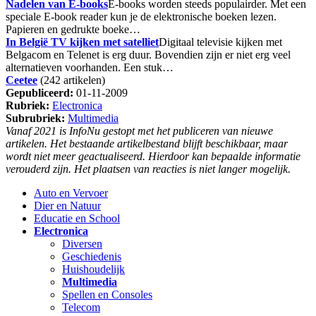
Nadelen van E-books
E-books worden steeds populairder. Met een
speciale E-book reader kun je de elektronische boeken lezen.
Papieren en gedrukte boeke…
In België TV kijken met satelliet
Digitaal televisie kijken met
Belgacom en Telenet is erg duur. Bovendien zijn er niet erg veel
alternatieven voorhanden. Een stuk…
Ceetee
(242 artikelen)
Gepubliceerd:
01-11-2009
Rubriek:
Electronica
Subrubriek:
Multimedia
Vanaf 2021 is InfoNu gestopt met het publiceren van nieuwe
artikelen. Het bestaande artikelbestand blijft beschikbaar, maar
wordt niet meer geactualiseerd. Hierdoor kan bepaalde informatie
verouderd zijn. Het plaatsen van reacties is niet langer mogelijk.
Auto en Vervoer
Dier en Natuur
Educatie en School
Electronica
Diversen
Geschiedenis
Huishoudelijk
Multimedia
Spellen en Consoles
Telecom