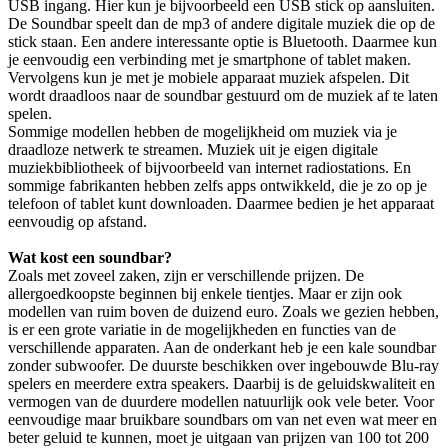
USB ingang. Hier kun je bijvoorbeeld een USB stick op aansluiten.
De Soundbar speelt dan de mp3 of andere digitale muziek die op de
stick staan. Een andere interessante optie is Bluetooth. Daarmee kun
je eenvoudig een verbinding met je smartphone of tablet maken.
Vervolgens kun je met je mobiele apparaat muziek afspelen. Dit
wordt draadloos naar de soundbar gestuurd om de muziek af te laten
spelen.
Sommige modellen hebben de mogelijkheid om muziek via je
draadloze netwerk te streamen. Muziek uit je eigen digitale
muziekbibliotheek of bijvoorbeeld van internet radiostations. En
sommige fabrikanten hebben zelfs apps ontwikkeld, die je zo op je
telefoon of tablet kunt downloaden. Daarmee bedien je het apparaat
eenvoudig op afstand.
Wat kost een soundbar?
Zoals met zoveel zaken, zijn er verschillende prijzen. De
allergoedkoopste beginnen bij enkele tientjes. Maar er zijn ook
modellen van ruim boven de duizend euro. Zoals we gezien hebben,
is er een grote variatie in de mogelijkheden en functies van de
verschillende apparaten. Aan de onderkant heb je een kale soundbar
zonder subwoofer. De duurste beschikken over ingebouwde Blu-ray
spelers en meerdere extra speakers. Daarbij is de geluidskwaliteit en
vermogen van de duurdere modellen natuurlijk ook vele beter. Voor
eenvoudige maar bruikbare soundbars om van net even wat meer en
beter geluid te kunnen, moet je uitgaan van prijzen van 100 tot 200