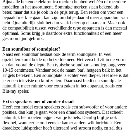
Bijna alle bekende elektronica merken hebben wel één of meerdere
modellen in het assortiment. Sommige merken staan bekend als
beter, maar dat zie je ook in de prijs terug. Een reden om voor een
bepaald merk te gaan, kan zijn omdat je daar al meer apparatuur van
hebt. Qua uiterlijk sluit het dan vaak beter op elkaar aan. Maar ook
de compatibiliteit tussen verschillende type apparaten is dan meestal
optimaal. Soms krijg je daardoor extra functionaliteit of een meer
gestroomlijnd gebruik.
Een soundbar of soundplate?
Naast een soundbar bestaat ook de term soundplate. In veel
opzichten komt beide op hetzelfde neer. Het verschil zit in de vorm
en dan vooral de diepte Een typische soundbar is ondiep, ongeveer
10-15 centimeter. Vandaar ook de naam 'bar', hetgeen balk in het
Engels betekent. Een soundplate is echter veel dieper. Het idee is dat
je er een televisie op kunt zetten. Daarnaast biedt een soundplate
natuurlijk meer ruimte voor extra zaken in het apparaat, zoals een
Blu-ray speler.
Extra speakers met of zonder draad
Heeft een model extra speakers zoals een subwoofer of voor andere
posities, dan kun je gaan voor een draadloos systeem. Dat scheelt
natuurlijk het moeten leggen van je kabels. Daarbij blijf je ook
flexibel, wanneer je ooit eens je kamer anders wilt inrichten. Een
draadloze luidspreker heeft uiteraard wel stroom nodig en zal dus