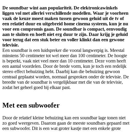
De soundbar wint aan populariteit. De elektronicawinkels
liggen vol met allerlei verschillende modellen. Waar je voorheen
vaak de keuze moest maken tussen gewoon geluid uit de tv of
een relatief duur en uitgebreid home cinema systeem, kun je nu
voor een compromis gaan. De soundbar is compact, eenvoudig
aan te sluiten en hoeft niet erg duur te zijn. Daar krijg je geluid
voor terug dat een stuk beter en voller klinkt dan een gewone
televisie.
Een soundbar is een luidspreker die vooral langwerpig is. Meestal
minstens 50 centimeter tot wel meer dan 100 centimeter. De hoogte
is beperkt, vaak niet veel meer dan 10 centimeter. Deze vorm heeft
een aantal voordelen. Door de brede vorm, kun je toch een redelijk
stereo effect behuizing hebt. Daarbij kan die behuizing gewoon
centraal geplaatst worden, normaal gesproken onder de televisie. De
breedte van de soundbar is vergelijkbaar met die van de televisie,
zodat het geheel goed bij elkaar past.
Met een subwoofer
Door de relatief kleine behuizing kan een soundbar lage tonen niet
zo goed weergeven. Daarom gaan de meeste soundbars gepaard met
een subwoofer. Dit is een wat groter kastje met een enkele grote