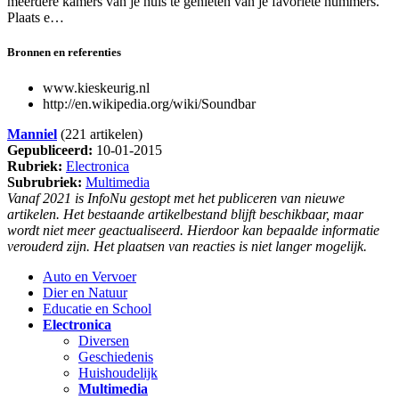
meerdere kamers van je huis te genieten van je favoriete nummers.
Plaats e…
Bronnen en referenties
www.kieskeurig.nl
http://en.wikipedia.org/wiki/Soundbar
Manniel
(221 artikelen)
Gepubliceerd:
10-01-2015
Rubriek:
Electronica
Subrubriek:
Multimedia
Vanaf 2021 is InfoNu gestopt met het publiceren van nieuwe
artikelen. Het bestaande artikelbestand blijft beschikbaar, maar
wordt niet meer geactualiseerd. Hierdoor kan bepaalde informatie
verouderd zijn. Het plaatsen van reacties is niet langer mogelijk.
Auto en Vervoer
Dier en Natuur
Educatie en School
Electronica
Diversen
Geschiedenis
Huishoudelijk
Multimedia